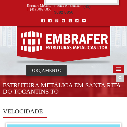
ORÇAMENTO
×
NOME *
E-MAIL *
TELEFONE *