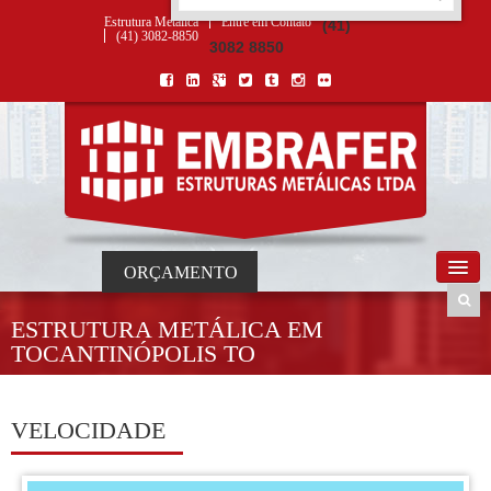
ORÇAMENTO
×
NOME *
E-MAIL *
TELEFONE *